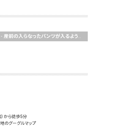
-
産前の入らなったパンツが入るようになり、骨盤がぎゅっと締まった感覚がありました！
口）から徒歩5分
在地のグーグルマップ