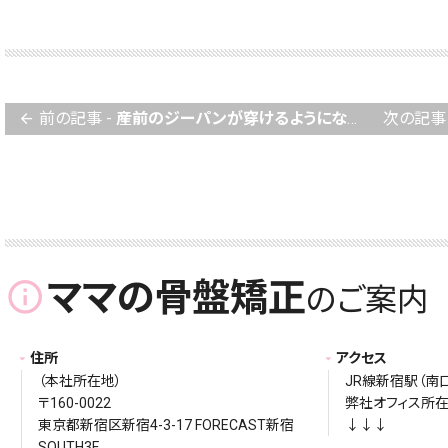
前の記事 -
産前のジーパンが穿けるようになり、体重も落ちてきました！
次の記事 
arrow_back
ママの骨盤矯正
info_outline
のご案内
住所
アクセス
（本社所在地）
JR線新宿駅（南
〒160-0022
弊社オフィス所
東京都新宿区新宿4-3-17 FORECAST新宿
↓↓↓
SOUTH3F