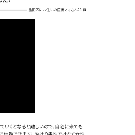
した！
墨田区にお住いの産後ママさん23
chat
ていくとなると難しいので、自宅に来ても
とで信頼できますしやはり男性ではなく女性