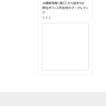
JR線新宿駅（南口）から徒歩5分
弊社オフィス所在地のグーグルマッ
2024.07.29
query_builder
プ
夏季休業期間：2024年8月13日
↓↓↓
（火）～15日（木）迄。
休業期間中に頂きましたお問合せ
は翌営業日以降順次返答差し上げ
ます。
ご面倒をおかけいたしますがどうぞ
宜しくお願い申し上げます。