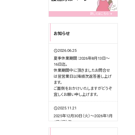
詳しくはこちら
お知らせ
2026.06.25
query_builder
夏季休業期間：2026年8月13日～
16日迄。
休業期間中に頂きましたお問合せ
は翌営業日以降順次返答差し上げ
ます。
ご面倒をおかけいたしますがどうぞ
宜しくお願い申し上げます。
2025.11.21
query_builder
2025年12月30日（火）～2026年1月
4日（日）迄。
休業期間中に頂きましたお問合せ
は、翌営業日以降順次返答差し上