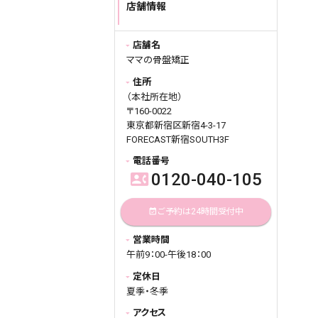
店舗情報
げます。
ご面倒をおかけいたしますが、どう
ぞ宜しくお願い申し上げます。
店舗名
ママの骨盤矯正
2025.06.04
query_builder
住所
夏季休業期間：2025年8月13日～
（本社所在地）
15日迄。
〒160-0022
休業期間中に頂きましたお問合せ
東京都新宿区新宿4-3-17
は翌営業日以降順次返答差し上げ
FORECAST新宿SOUTH3F
ます。
電話番号
ご面倒をおかけいたしますがどうぞ
0120-040-105
contact_phone
宜しくお願い申し上げます。
2024.12.02
query_builder
ご予約は24時間受付中
event_available
2024年12月30日（月）～2025年1月
営業時間
3日（金）迄。
午前9：00-午後18：00
休業期間中に頂きましたお問合せ
は翌営業日以降順次返答差し上げ
定休日
ます。
夏季・冬季
ご面倒をおかけいたしますがどうぞ
宜しくお願い申し上げます。
アクセス