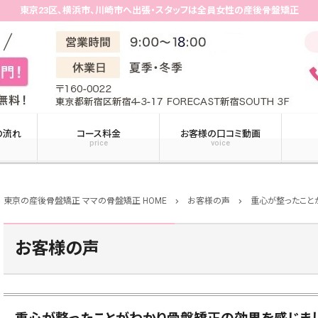
東京23区、横浜市、川崎市へ出張・スタッフは全員女性の産後骨盤矯正
の流れ
コース料金
お客様の口コミ動画
price
voice
東京の産後骨盤矯正 ママの骨盤矯正 HOME
お客様の声
重心が整ったこと
chevron_right
chevron_right
お客様の声