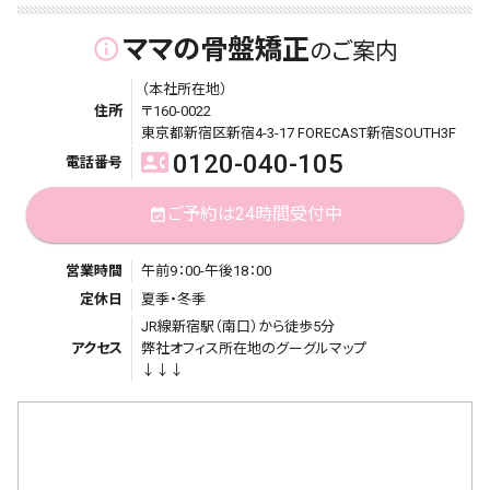
ママの骨盤矯正
info_outline
のご案内
（本社所在地）
住所
〒160-0022
東京都新宿区新宿4-3-17 FORECAST新宿SOUTH3F
0120-040-105
contact_phone
電話番号
ご予約は24時間受付中
event_available
営業時間
午前9：00-午後18：00
定休日
夏季・冬季
JR線新宿駅（南口）から徒歩5分
アクセス
弊社オフィス所在地のグーグルマップ
↓↓↓