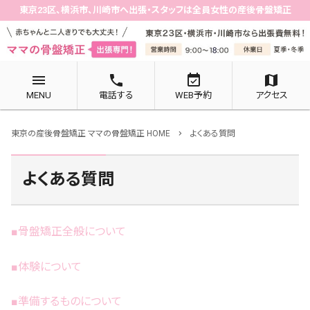
東京23区、横浜市、川崎市へ出張・スタッフは全員女性の産後骨盤矯正
menu
phone
event_available
map
MENU
電話する
WEB予約
アクセス
東京の産後骨盤矯正 ママの骨盤矯正 HOME
よくある質問
chevron_right
よくある質問
■骨盤矯正全般について
■体験について
■準備するものについて